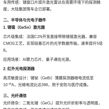
车用传感：锗窗口片提升激光雷达在雨雾环境下的探测精
度，大陆集团等车企已部署。
二、半导体与光电子器件
1. 锗锡（GeSn）激光器
芯片级集成：法国C2N开发直接带隙锗锡激光器，兼容
CMOS工艺，实现硅基芯片的光学数据传输，速率提升5倍
8。
应用场景：AI算力芯片、量子通信光源。
2. 红外光电探测器
高灵敏度设计：锗铋（GeBi）薄膜探测器暗电流低至
10⁻¹⁰A，光暗电流比达398，用于安防与医疗成像。
三、光纤通信
光纤掺杂：二氧化锗（GeO₂）提升光纤折射率与透明度，