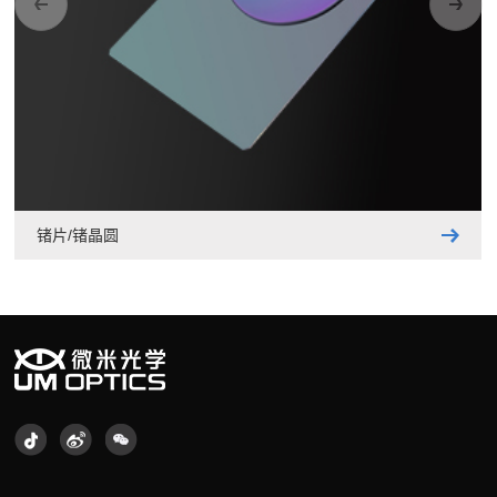
锗片/锗晶圆