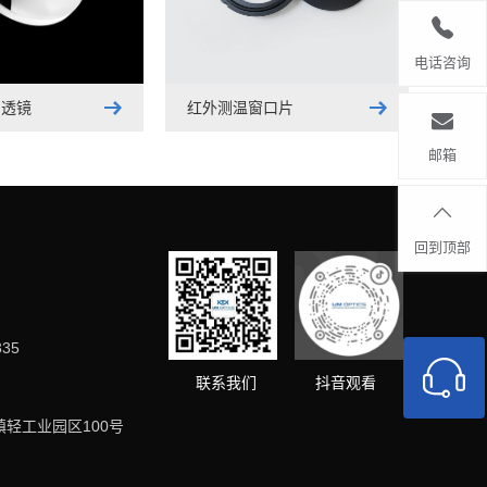
电话咨询
凸透镜
红外测温窗口片
增透
邮箱
回到顶部
335
抖音观看
联系我们
轻工业园区100号