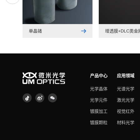
单晶锗
增透膜+DLC类金
产品中心
应用领域
光学晶体
光谱光学
光学元件
激光光学
镀膜加工
视觉红外
镀膜颗粒
材料光学