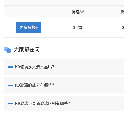
筛选
筛
更多参数+
3-200
0.5
大家都在问
K9玻璃是人造水晶吗？
K9玻璃的成分有哪些？
K9玻璃与普通玻璃区别有哪些？