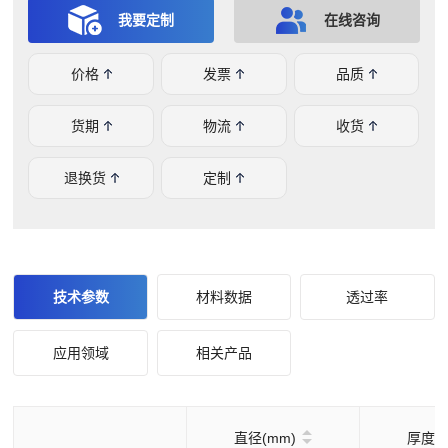
学系统。
我要定制
在线咨询
价格
发票
品质
货期
物流
收货
退换货
定制
技术参数
材料数据
透过率
应用领域
相关产品
直径(mm)
厚度(