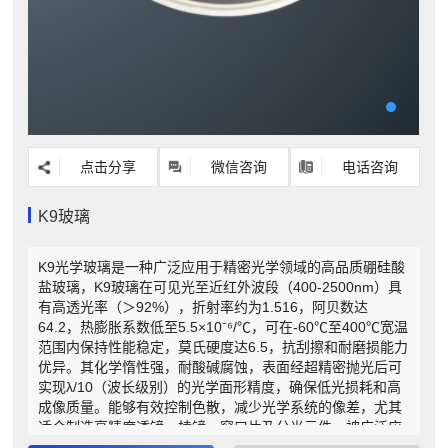
点击分享
微信咨询
电话咨询
K9玻璃
K9光学玻璃是一种广泛应用于精密光学领域的高品质硼硅酸
盐玻璃，K9玻璃在可见光至近红外波段（400-2500nm）具
有高透光率（＞92%），折射率约为1.516，阿贝数达
64.2，热膨胀系数低至5.5×10⁻⁶/℃，可在-60℃至400℃宽温
范围内保持性能稳定，莫氏硬度达6.5，抗刮擦和耐磨损能力
优异。其化学惰性强，耐酸碱腐蚀，表面经超精密抛光后可
实现λ/10（波长级别）的光学面形精度，确保低光损耗和高
成像质量。能够有效控制色散，减少光学系统的像差，尤其
适合制造高精度透镜、棱镜、窗口片及分光元件。被广泛应
用于激光器、显微镜、天文望远镜、工业检测设备等高端光