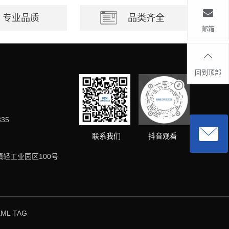
专业品质
品类齐全
邮箱
回到顶部
335
抖音观看
联系我们
轻工业园区100号
XML
TAG