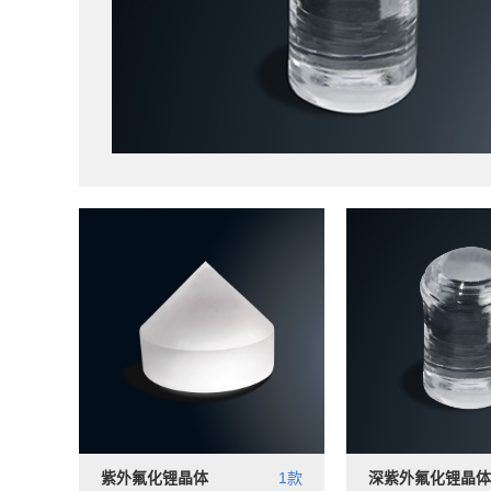
紫外氟化锂晶体
1款
深紫外氟化锂晶体