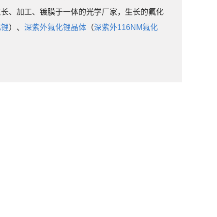
生长、加工、镀膜于一体的光学厂家，生长的氟化
化锂
）、
深紫外氟化锂晶体
（
深紫外116NM氟化