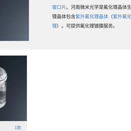
窗口片
。河南微米光学是氟化锂晶体
锂晶体包含
紫外氟化锂晶体
（
紫外氟
锂
）。可提供氟化锂镀膜服务。
1款