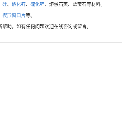
、
硅
、
硒化锌
、
硫化锌
、熔融石英、蓝宝石等材料。
、
楔形窗口片
等。
所帮助，如有任何问题欢迎在线咨询或留言。