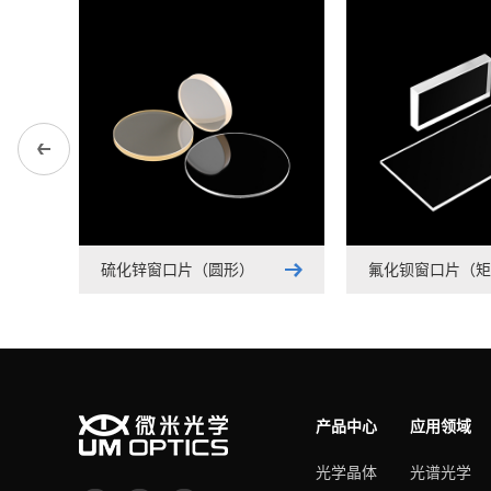
硫化锌窗口片（圆形）
氟化钡窗口片（矩
产品中心
应用领域
光学晶体
光谱光学