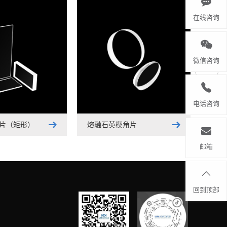
在线咨询
微信咨询
电话咨询
片（矩形）
熔融石英楔角片
K9
邮箱
回到顶部