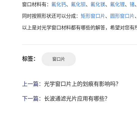
窗口材料有：
氟化钙
、
氟化钡
、
氟化镁
、
氟化锂
、
锗
同时按照形状还可以分成：
矩形窗口片
、
圆形窗口片
以上是对光学窗口材料都有哪些的解答，希望对您有
标签：
窗口片
上一篇：
光学窗口片上的划痕有影响吗？
下一篇：
长波通滤光片应用有哪些？