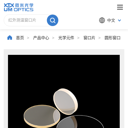
中文
首页
>
产品中心
>
光学元件
>
窗口片
>
圆形窗口片