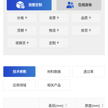
普森)、ZYGO 平面/球面干涉仪、富士干涉仪、分光光度
我要定制
在线咨询
计、偏心仪、测角仪等。
价格
发票
品质
货期
物流
收货
退换货
定制
技术参数
材料数据
透过率
应用领域
相关产品
直径(mm)
厚度(mm)