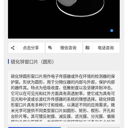
点击分享
微信咨询
电话咨询
硫化锌窗口片（圆形）
硫化锌圆形窗口片用作电子传感器或外在环境的检测器的保
护窗。形状为圆形，用于分隔仪器的内部与外部，保护内部
的器件其。特点为低吸收度、低散射度以及坚硬并耐冲击。
它可以在可见光和红外方面具有高透射率，使它成为具有可
见光和中波或长波红外传感器的系统的理想选择。硫化锌圆
形窗口片具有多种尺寸和规格，以满足不同的应用需求。微
米光学可提供不同类型窗口片如圆形、矩形、楔形、开孔和
台阶片等。其可镀反射膜、减反膜、滤光膜、分光膜、偏振
膜和金属化等膜系，本司拥有光学精密加工设备和专业检测
设备,包括超精密金刚石单点车、轮廓仪测量与分析(泰勒·霍