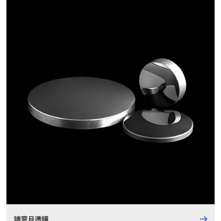
锗弯月透镜