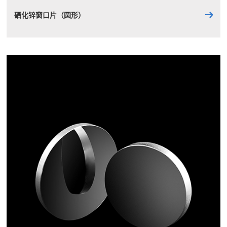
硒化锌窗口片（圆形）