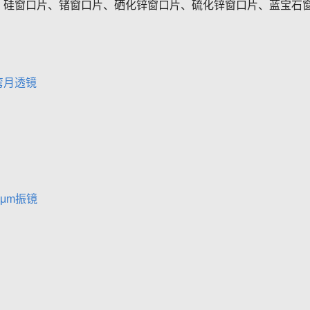
、硅窗口片、锗窗口片、硒化锌窗口片、硫化锌窗口片、蓝宝石窗
弯月透镜
.6μm振镜