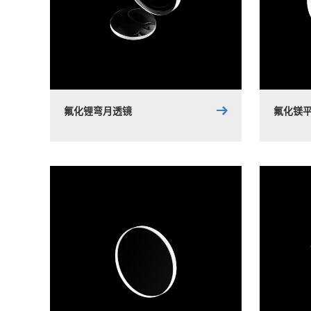
氟化锂弯月透镜
氟化镁