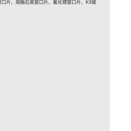
口片、熔融石英窗口片、氟化锂窗口片、K9玻