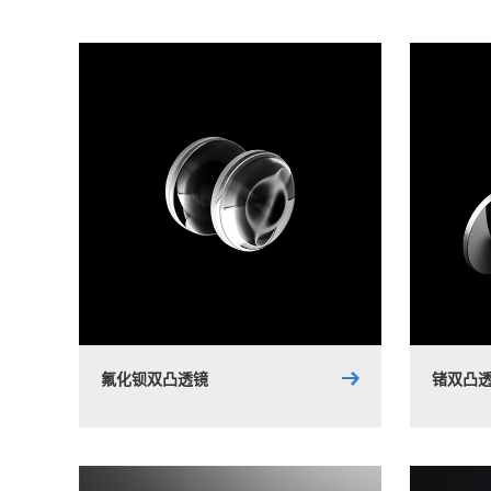
氟化钡双凸透镜
锗双凸