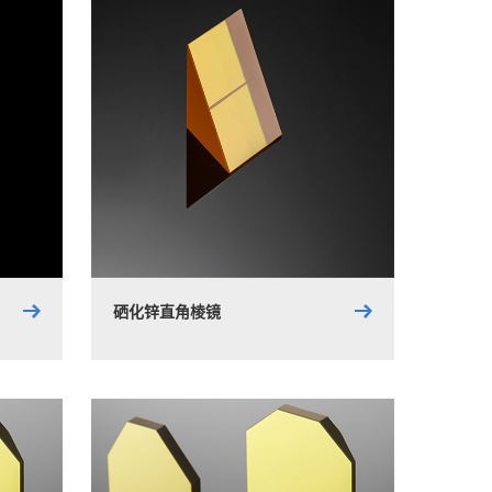
硒化锌直角棱镜