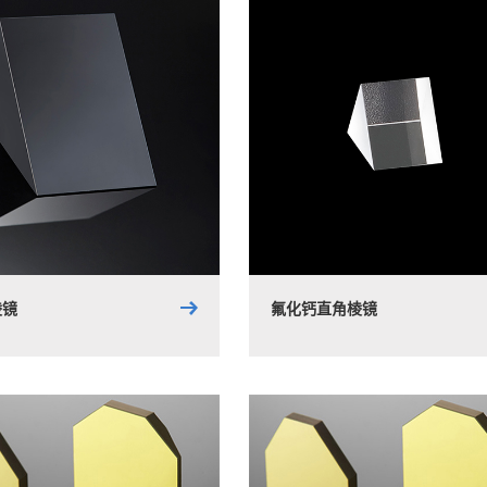
棱镜
氟化钙直角棱镜