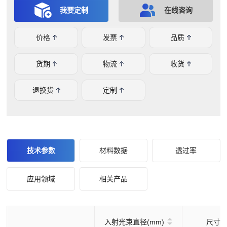
不同波长的激光），两个镜片的不同偏转方式就可以使激光
我要定制
在线咨询
扫描出不同的图形，从而打印不同的模型。
价格
发票
品质
货期
物流
收货
退换货
定制
技术参数
材料数据
透过率
应用领域
相关产品
入射光束直径(mm)
尺寸(