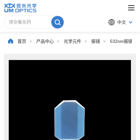
中文
首页
>
产品中心
>
光学元件
>
振镜
>
532nm振镜系