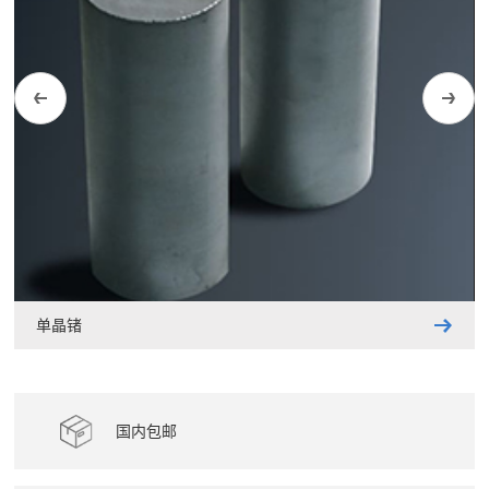
单晶锗
国内包邮