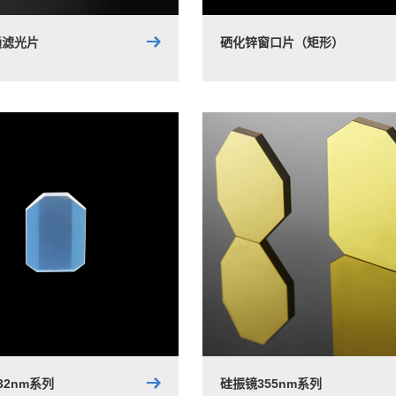
通滤光片
硒化锌窗口片（矩形）
32nm系列
硅振镜355nm系列