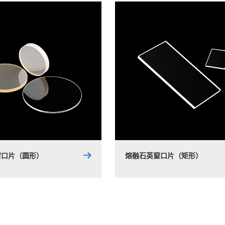
窗口片（圆形）
熔融石英窗口片（矩形）