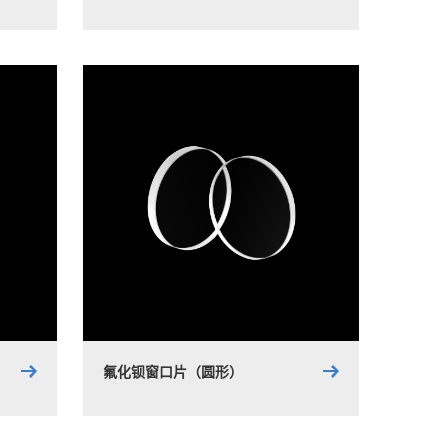
氟化钡窗口片（圆形）