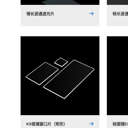
锗长波通滤光片
硅长波
K9玻璃窗口片（矩形）
硅振镜5