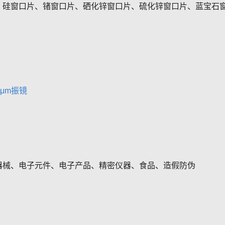
、硅窗口片、锗窗口片、硒化锌窗口片、硫化锌窗口片、蓝宝石
.6μm振镜
器械、电子元件、电子产品、精密仪器、食品、造假防伪