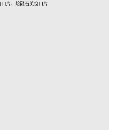
窗口片、熔融石英窗口片