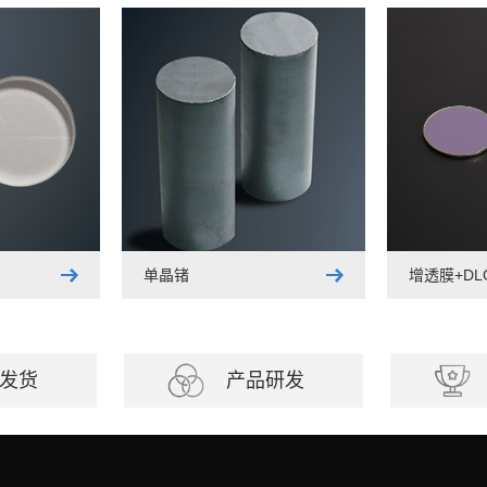
单晶锗
增透膜+D
发货
产品研发