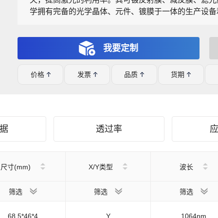
学拥有完备的光学晶体、元件、镀膜于一体的生产设备
我要定制
价格
发票
品质
货期
据
透过率
尺寸(mm)
X/Y类型
波长
筛选
筛选
筛选
68.5*46*4
Y
1064nm