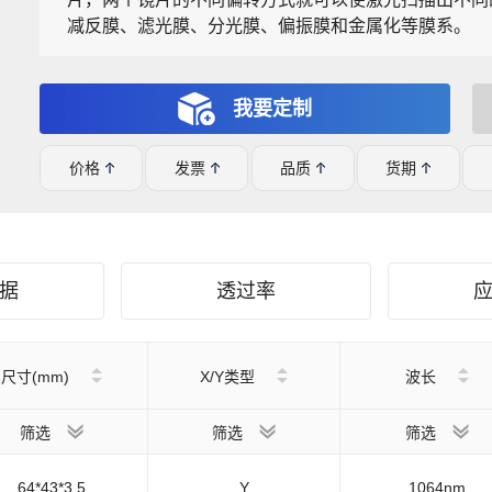
减反膜、滤光膜、分光膜、偏振膜和金属化等膜系。
我要定制
价格
发票
品质
货期
据
透过率
尺寸(mm)
X/Y类型
波长
筛选
筛选
筛选
64*43*3.5
Y
1064nm