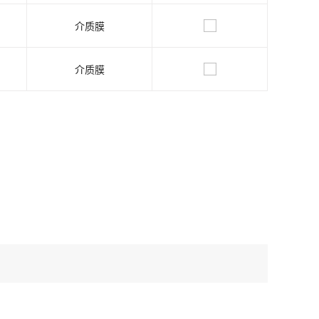
介质膜
介质膜
？