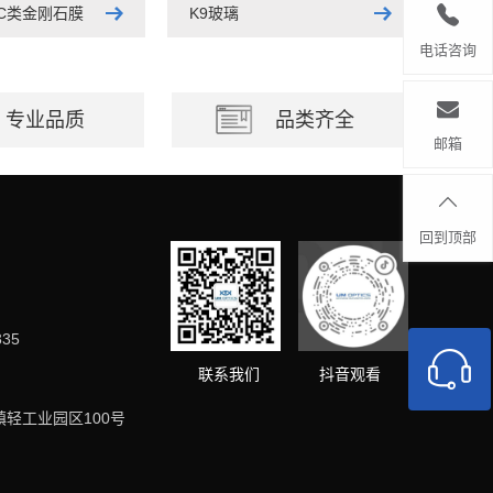
LC类金刚石膜
K9玻璃
电话咨询
专业品质
品类齐全
邮箱
回到顶部
335
抖音观看
联系我们
轻工业园区100号