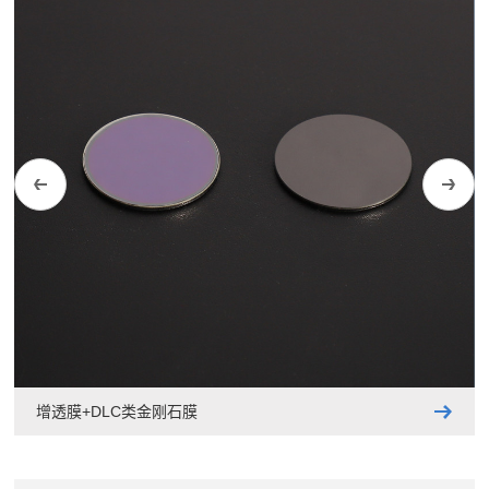
增透膜+DLC类金刚石膜