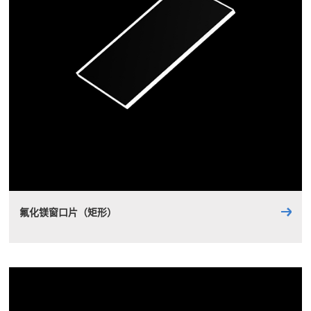
氟化镁窗口片（矩形）