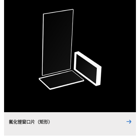
氟化锂窗口片（矩形）