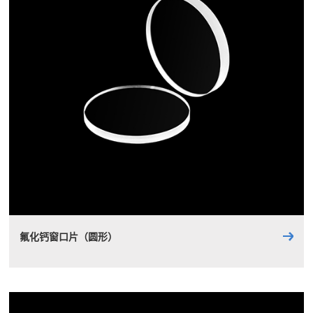
氟化钙窗口片（圆形）