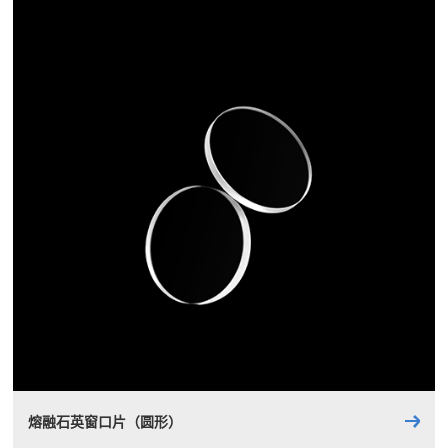
熔融石英窗口片（圆形）