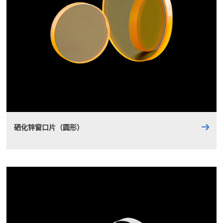
硒化锌窗口片（圆形）