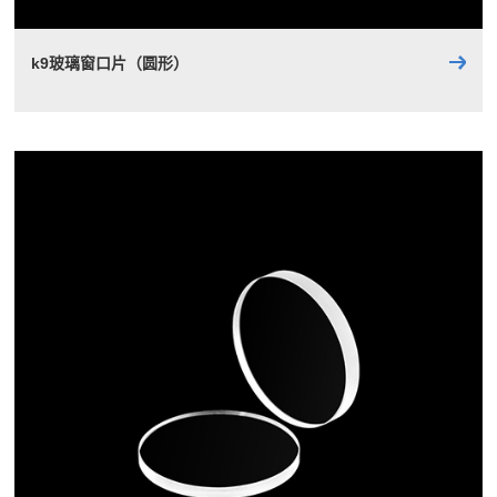
k9玻璃窗口片（圆形）