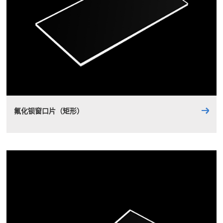
氟化钡窗口片（矩形）