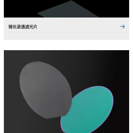
锗长波通滤光片