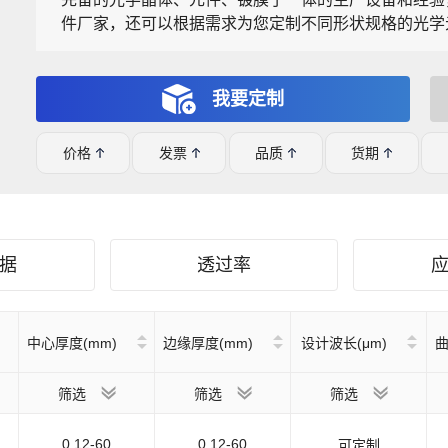
件厂家，还可以根据需求为您定制不同形状规格的光学
我要定制
价格
发票
品质
货期
据
透过率
中心厚度(mm)
边缘厚度(mm)
设计波长(μm)
曲
筛选
筛选
筛选
0.12-60
0.12-60
可定制