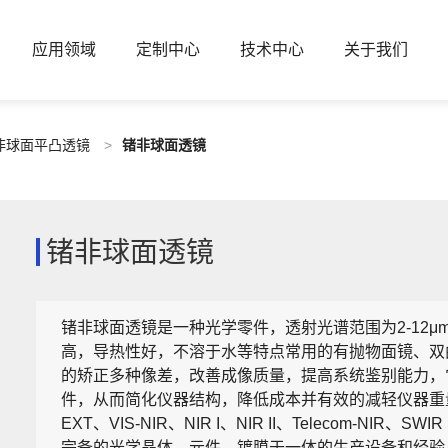
应用领域
定制中心
技术中心
关于我们
非球面平凸透镜
>
锗非球面透镜
锗非球面透镜
锗非球面透镜是一种光学零件，透射光谱范围为2-12
高，导热性好，不溶于水等特点常用的有抛物面镜、双
的矫正多种像差，改善成像质量，提高系统鉴别能力，
件，从而简化仪器结构，降低成本并有效的减轻仪器重量。其可镀
EXT、VIS-NIR、NIR I、NIR II、Telecom-NIR
完备的光学晶体、元件、镀膜于一体的生产设备和经验