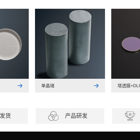
单晶锗
增透膜+D
发货
产品研发