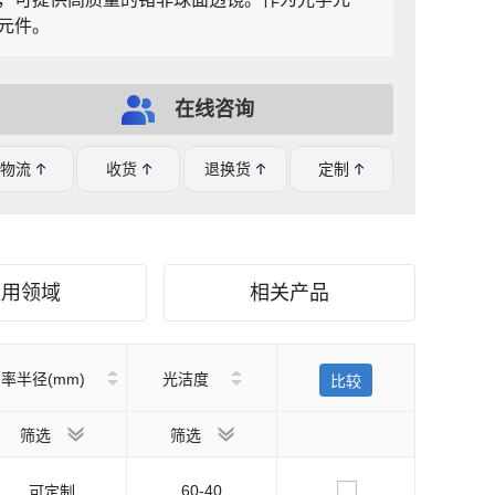
元件。
在线咨询
物流
收货
退换货
定制
应用领域
相关产品
率半径(mm)
光洁度
比较
筛选
筛选
60-40
可定制