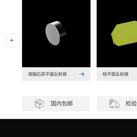
熔融石英平面反射镜
硅平面反射镜
国内包邮
检验