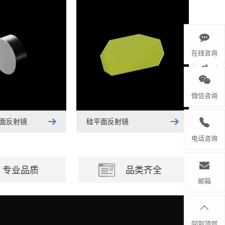
在线咨询
微信咨询
面反射镜
硅平面反射镜
电话咨询
专业品质
品类齐全
邮箱
回到顶部