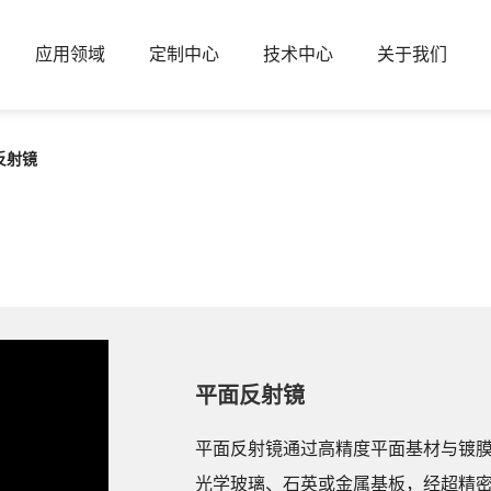
应用领域
定制中心
技术中心
关于我们
反射镜
平面反射镜
平面反射镜通过高精度平面基材与镀
光学玻璃、石英或金属基板，经超精密抛光