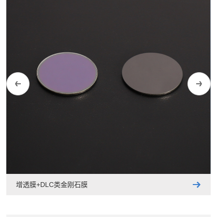
增透膜+DLC类金刚石膜