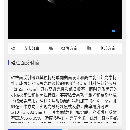
点击分享
微信咨询
电话咨询
硅柱面反射镜
硅柱面反射镜以其独特的单向曲面设计和高性能红外光学特
性，成为红外波段光路调控的理想选择。硅材料在红外波段
（1.2μm-7μm）具有高透光性和低吸收率，同时具备优异的
机械稳定性和耐高温特性，非常适合高功率激光和复杂环境
下的光学应用。硅柱面反射镜通过精密加工的柱面曲率，能
够在一维方向上实现光线的聚焦或发散，曲率精度可达
λ/10（λ=632.8nm）。其表面镀膜（如金膜、介质膜）反射
率高达95%-99%，适配多种红外光学需求。此外，硅材料的
热膨胀系数低，能够在高温环境下保持稳定的光学性能。广
泛应用于红外激光整形、热成像仪、光谱分析及半导体检测