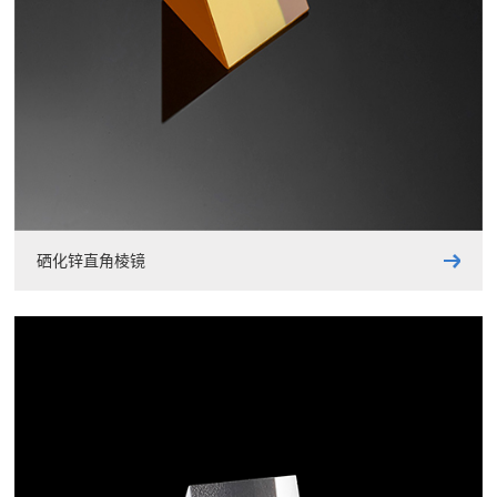
硒化锌直角棱镜