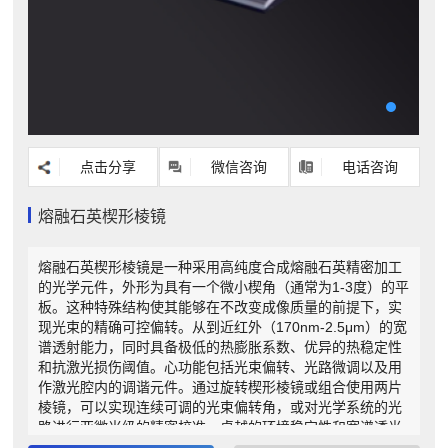
点击分享
微信咨询
电话咨询
熔融石英楔形棱镜
熔融石英楔形棱镜是一种采用高纯度合成熔融石英精密加工
的光学元件，外形为具有一个微小楔角（通常为1-3度）的平
板。这种特殊结构使其能够在不改变成像质量的前提下，实
现光束的精确可控偏转。从到近红外（170nm-2.5μm）的宽
谱透射能力，同时具备极低的热膨胀系数、优异的热稳定性
和抗激光损伤阈值。心功能包括光束偏转、光路微调以及用
作激光腔内的调谐元件。通过旋转楔形棱镜或组合使用两片
棱镜，可以实现连续可调的光束偏转角，或对光学系统的光
路进行亚微米级的精密校准。卓越的环境稳定性和宽谱透光
特性特别适用于紫外激光系统、高精度干涉仪、空间光通信