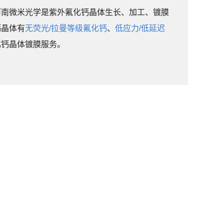
河南微米光学是紫外氟化钙晶体生长、加工、镀膜
钙晶体有
无荧光/拉曼等级氟化钙
、
低应力/低延迟
化钙晶体镀膜服务。