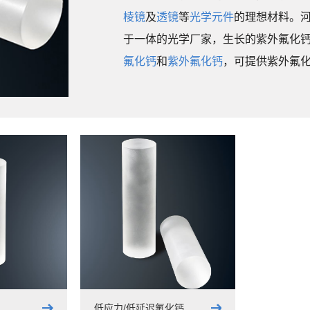
棱镜
及
透镜
等
光学元件
的理想材料。
于一体的光学厂家，生长的紫外氟化
氟化钙
和
紫外氟化钙
，可提供紫外氟
低应力/低延迟氟化钙