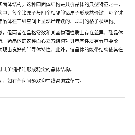
四面体结构。这种四面体结构是共价晶体的典型特征之一，
构中，每个锗原子与四个相邻的锗原子形成共价键，每个键
锗晶体在三维空间上呈现出连续的、规则的格子状结构。
似，但两者在晶格常数和某些物理性质上存在差异。硅晶体
疏。锗晶体的这种面心立方结构对其电学性质有着重要影
表现出良好的半导体特性。此外，锗晶体的能带结构使其在
过共价键相连形成稳定的晶体结构。
助，如有任何问题欢迎在线咨询或留言。