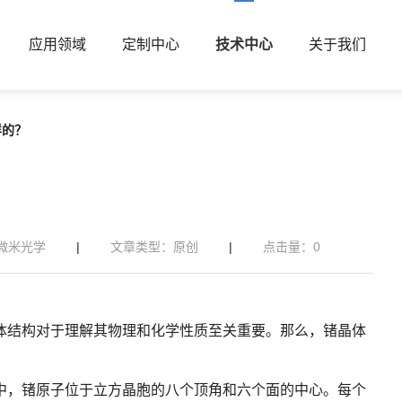
应用领域
定制中心
技术中心
关于我们
样的？
微米光学
|
文章类型：原创
|
点击量：
0
体结构对于理解其物理和化学性质至关重要。那么，锗晶体
中，锗原子位于立方晶胞的八个顶角和六个面的中心。每个