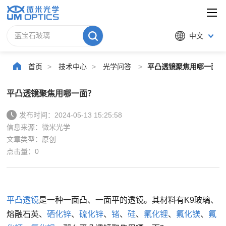
中文
首页
>
技术中心
>
光学问答
>
平凸透镜聚焦用哪一面？
平凸透镜聚焦用哪一面？
发布时间：2024-05-13 15:25:58
信息来源：微米光学
文章类型：原创
点击量：
0
平凸透镜
是一种一面凸、一面平的透镜。其材料有K9玻璃、
熔融石英、
硒化锌
、
硫化锌
、
锗
、
硅
、
氟化锂
、
氟化镁
、
氟