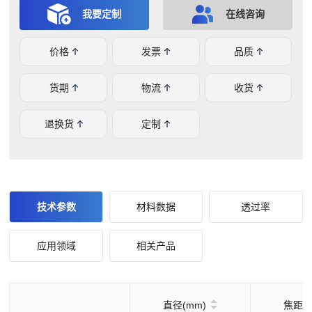
您定制不同形状规格的光学元件，如您有任何问题或需求，
我要定制
在线咨询
欢迎在线咨询。
价格
发票
品质
货期
物流
收货
退换货
定制
技术参数
材料数据
透过率
应用领域
相关产品
直径(mm)
焦距(