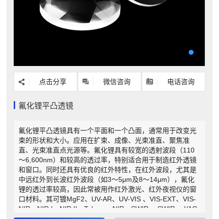
点击分享
微信咨询
电话咨询
氟化锂平凸透镜
氟化锂平凸透镜具有一个平面和一个凸面，通常用于改变光
束的形状和大小。应用在扩束、成像、光束准直、聚焦准
直、光束准直点光源等。氟化锂具有较宽的透射波段（110
～6,600nm）和较高的透过率，特别适合用于制造红外透镜
和窗口。同时还具有优良的红外特性，在红外波段，尤其是
中远红外到长波红外波段（如3～5μm及8～14μm），氟化
锂的透过率较高，因此常被用作红外激光、红外夜视仪的窗
口材料。其可镀MgF2、UV-AR、UV-VIS 、VIS-EXT、VIS-
NIR、NIR I、NIR II、Telecom-NIR、SWIR 、SWIR 、YAG-
BBAR等膜系，作为光学元件厂家，还可以根据需求为您定