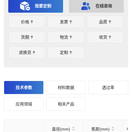
制不同形状规格的光学元件，如您有任何问题或需求，欢迎
我要定制
在线咨询
在线咨询。
价格
发票
品质
货期
物流
收货
退换货
定制
技术参数
材料数据
透过率
应用领域
相关产品
直径(mm)
焦距(mm)
中