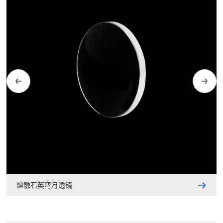
锗弯月透镜