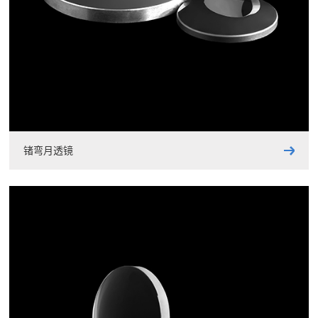
锗弯月透镜