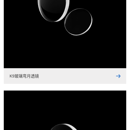
K9玻璃弯月透镜