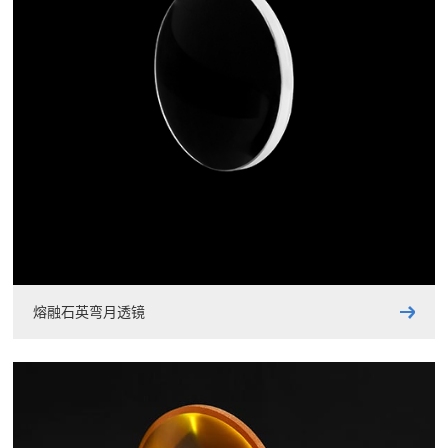
熔融石英弯月透镜