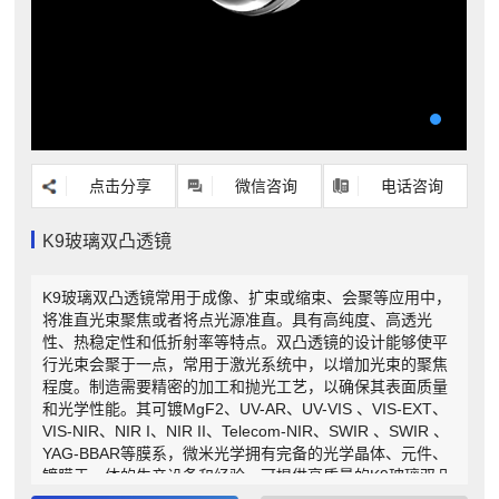
点击分享
微信咨询
电话咨询
K9玻璃双凸透镜
K9玻璃双凸透镜常用于成像、扩束或缩束、会聚等应用中，
将准直光束聚焦或者将点光源准直。具有高纯度、高透光
性、热稳定性和低折射率等特点。双凸透镜的设计能够使平
行光束会聚于一点，常用于激光系统中，以增加光束的聚焦
程度。制造需要精密的加工和抛光工艺，以确保其表面质量
和光学性能。其可镀MgF2、UV-AR、UV-VIS 、VIS-EXT、
VIS-NIR、NIR I、NIR II、Telecom-NIR、SWIR 、SWIR 、
YAG-BBAR等膜系，微米光学拥有完备的光学晶体、元件、
镀膜于一体的生产设备和经验，可提供高质量的K9玻璃双凸
透镜。作为光学元件厂家，还可以根据需求为您定制不同形