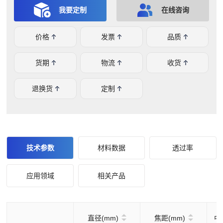
状规格的光学元件，如您有任何问题或需求，欢迎在线咨
我要定制
在线咨询
询。
价格
发票
品质
货期
物流
收货
退换货
定制
技术参数
材料数据
透过率
应用领域
相关产品
直径(mm)
焦距(mm)
中