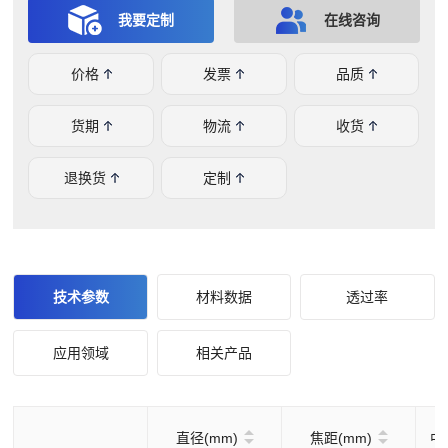
等膜系，微米光学拥有完备的光学晶体、元件、镀膜于一体
我要定制
在线咨询
的生产设备和经验，可提供高质量的硫化锌弯月透镜。
价格
发票
品质
货期
物流
收货
退换货
定制
技术参数
材料数据
透过率
应用领域
相关产品
直径(mm)
焦距(mm)
中