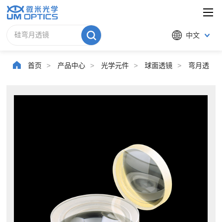
中文
首页
>
产品中心
>
光学元件
>
球面透镜
>
弯月透镜