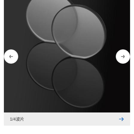
1/4波片