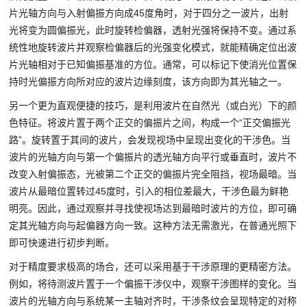
片光轴方向与入射偏振方向成45度角时，对于四分之一波片，出射
光将变为圆偏振光，此时旋转检偏器，透射光强将保持不变。通过系
统性地旋转波片并观察检偏器后的光强变化模式，就能精确定位出波
片光轴相对于已知偏振基准的方位。通常，可以标记下使消光位置保
持时光偏振方向所对应的波片边缘刻度，该方向即为其光轴之一。
另一个更为直观便捷的技巧，是利用波片在自然光（或白光）下的颜
色特征。将波片置于两个正交的偏振片之间，构成一个“正交偏振光
路”。旋转置于其间的波片，会发现视场中呈现出变化的干涉色。当
波片的光轴方向与第一个偏振片的透光轴方向平行或垂直时，波片不
改变入射偏振态，光被第二个正交的偏振片完全阻挡，视场最暗。当
波片从最暗位置转过45度时，引入的相位差最大，干涉色最为鲜艳
明亮。因此，通过观察并寻找使视场达到最暗时波片的方位，即可确
定其光轴方向与起偏器方向一致。这种方法无需激光，在普通光照下
即可快速进行初步判断。
对于精度要求极高的场合，还可以采用基于干涉原理的更精密方法。
例如，将待测波片置于一个偏振干涉仪中，观察干涉图样的变化。当
波片的光轴方向与系统某一主轴对齐时，干涉条纹会呈现特定的对称