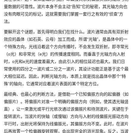
量数据的可靠性。波片本身不会主动“告知”它的秘密，其光轴方向也
没有肉眼可见的标记，这就需要我们掌握一套行之有效的“侦查”方
法。
要解开这个谜题，首先得明白我们在找什么。波片通常由具有双折射
效应的晶体（如石英、云母）加工而成。所谓“光轴”，是晶体中的一
个特殊方向，光线沿着这个方向传播时，不会发生双折射，即寻常光
（o光）和非常光（e光）的传播速度相同。而垂直于光轴方向入射
时，o光和e光的速度差最大，由此引入的相位延迟也最大。我们日
常使用的四分之一波片或二分之一波片，其设计功能正是基于这个最
大相位延迟。因此，判断光轴方向，本质上就是找出晶体中那个“特
殊”的轴向，它通常对应着波片表面的某个特定方位。
最经典、也最心的判断方法，是借助一个已知偏振方向的起偏器（如
偏振片）。将偏振片对准一个明确的偏振方向（例如，使其透光轴竖
直），让一束激光或平行光依次通过该偏振片和待测波片。关键在于
旋转波片。当波片的快轴（或慢轴）方向与入射的线偏振光振动方向
平行时，出射光将保持为线偏振光，其偏振方向不变。此时，在波片
后再放置一个检偏器旋转观察，会出现完全的消光现象。反之，当波