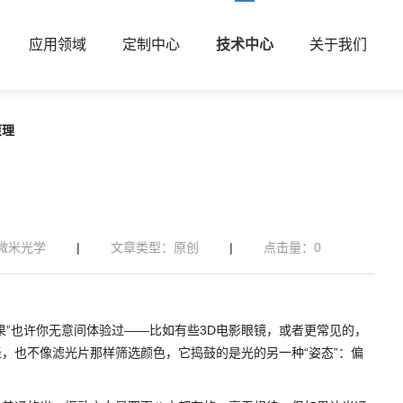
应用领域
定制中心
技术中心
关于我们
原理
微米光学
|
文章类型：原创
|
点击量：
0
果”也许你无意间体验过——比如有些3D电影眼镜，或者更常见的，
，也不像滤光片那样筛选颜色，它捣鼓的是光的另一种“姿态”：偏