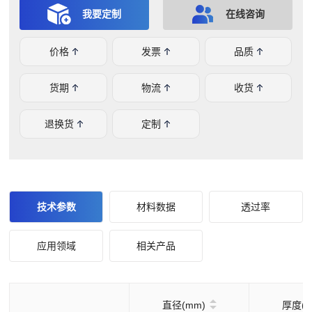
我要定制
在线咨询
价格
发票
品质
货期
物流
收货
退换货
定制
技术参数
材料数据
透过率
应用领域
相关产品
直径(mm)
厚度(m