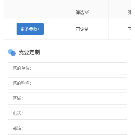
筛选
筛
更多参数+
可定制
可
我要定制