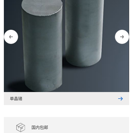
单晶锗
国内包邮