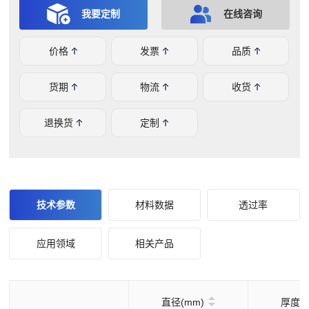
我要定制
在线咨询
价格
发票
品质
货期
物流
收货
退换货
定制
技术参数
材料数据
透过率
应用领域
相关产品
直径(mm)
厚度(