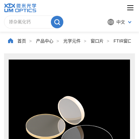
中文
首页
>
产品中心
>
光学元件
>
窗口片
>
FTIR窗口片