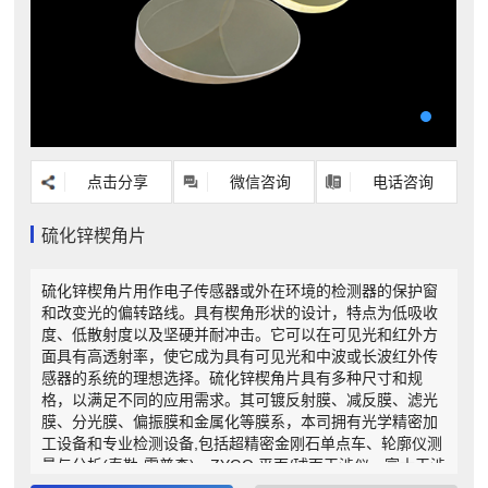
点击分享
微信咨询
电话咨询
硫化锌楔角片
硫化锌楔角片用作电子传感器或外在环境的检测器的保护窗
和改变光的偏转路线。具有楔角形状的设计，特点为低吸收
度、低散射度以及坚硬并耐冲击。它可以在可见光和红外方
面具有高透射率，使它成为具有可见光和中波或长波红外传
感器的系统的理想选择。硫化锌楔角片具有多种尺寸和规
格，以满足不同的应用需求。其可镀反射膜、减反膜、滤光
膜、分光膜、偏振膜和金属化等膜系，本司拥有光学精密加
工设备和专业检测设备,包括超精密金刚石单点车、轮廓仪测
量与分析(泰勒·霍普森)、ZYGO 平面/球面干涉仪、富士干涉
仪、分光光度计、偏心仪、测角仪等，作为光学元件厂家，