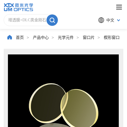
中文
首页
>
产品中心
>
光学元件
>
窗口片
>
楔形窗口片