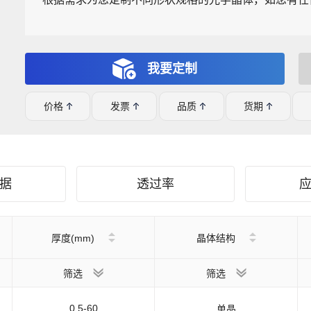
我要定制
价格
发票
品质
货期
据
透过率
厚度(mm)
晶体结构
筛选
筛选
0.5-60
单晶