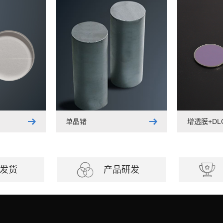
单晶锗
增透膜+D
发货
产品研发