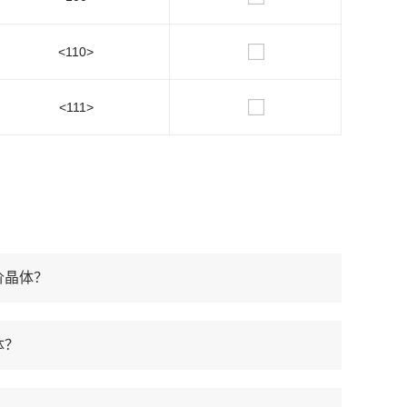
<110>
<111>
价晶体？
体？