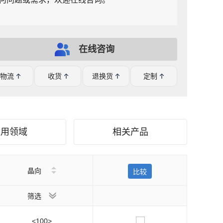
在线咨询
物流
收货
退换货
定制
应用领域
相关产品
晶向
比较
筛选
<100>