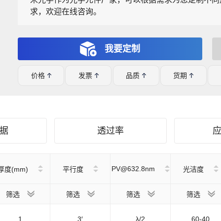
求，欢迎在线咨询。
我要定制
价格
发票
品质
货期
据
透过率
PV@632.8nm
厚度(mm)
平行度
光洁度
筛选
筛选
筛选
筛选
1
3′
λ/2
60-40