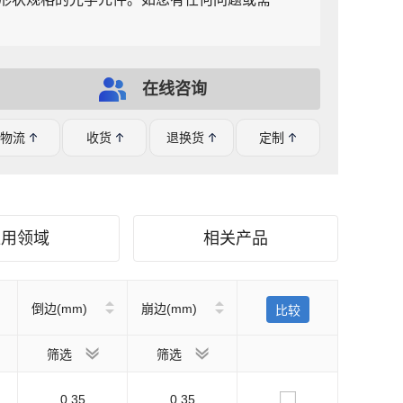
在线咨询
物流
收货
退换货
定制
应用领域
相关产品
倒边(mm)
崩边(mm)
比较
筛选
筛选
0.35
0.35